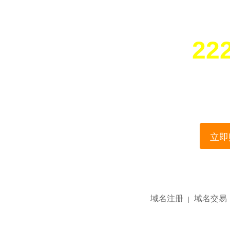
22
您所访问的域名正在
This domain name is current
立即购
域名注册
域名交易
|